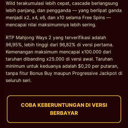
Wild terakumulasi lebih cepat, cascade berlangsung
lebih panjang, dan pengganda — yang berlipat ganda
menjadi x2, x4, x6, dan x10 selama Free Spins —
mencapai nilai maksimumnya lebih sering.
RTP Mahjong Ways 2 yang terverifikasi adalah
96,95%, lebih tinggi dari 96,82% di versi pertama.
Kemenangan maksimum mencapai x100.000 dari
taruhan dibanding x25.000 di versi awal. Taruhan
minimum untuk keduanya adalah $0,20 per putaran,
tanpa fitur Bonus Buy maupun Progressive Jackpot di
seluruh seri.
COBA KEBERUNTUNGAN DI VERSI
BERBAYAR