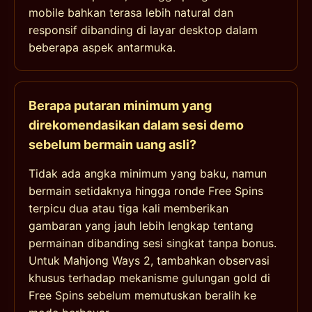
mobile bahkan terasa lebih natural dan
responsif dibanding di layar desktop dalam
beberapa aspek antarmuka.
Berapa putaran minimum yang
direkomendasikan dalam sesi demo
sebelum bermain uang asli?
Tidak ada angka minimum yang baku, namun
bermain setidaknya hingga ronde Free Spins
terpicu dua atau tiga kali memberikan
gambaran yang jauh lebih lengkap tentang
permainan dibanding sesi singkat tanpa bonus.
Untuk Mahjong Ways 2, tambahkan observasi
khusus terhadap mekanisme gulungan gold di
Free Spins sebelum memutuskan beralih ke