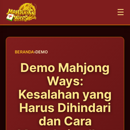
☰
BERANDA
DEMO
Demo Mahjong
Ways:
Kesalahan yang
Harus Dihindari
dan Cara