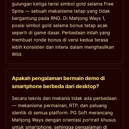
gulungan ketiga terisi simbol gold selama Free
Spins — sebuah mekanisme tetap yang tidak
bergantung pada RNG. Di Mahjong Ways 1,
posisi simbol gold selama bonus tetap acak
seperti di game dasar. Perbedaan inilah yang
membuat ronde bonus di versi kedua terasa
lebih konsisten dan intens dalam menghasilkan
Wild.
Apakah pengalaman bermain demo di
smartphone berbeda dari desktop?
Secara teknis dan mekanis tidak ada perbedaan
— mekanisme permainan, RTP, dan peluang
identik di semua platform. PG Soft merancang
Mahjong Ways dengan orientasi portrait khusus
untuk smartphone, sehingga pengalaman di